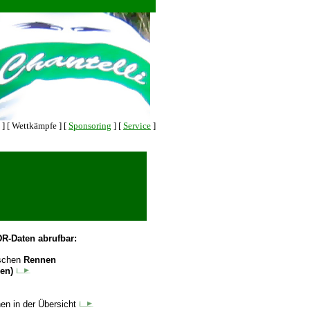
]
[ Wettkämpfe ]
[
Sponsoring
]
[
Service
]
DR-Daten abrufbar:
tschen
Rennen
gen)
en in der Übersicht