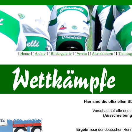
[
Home
]
[
Archiv
]
[
Bildergalerie
]
[
Verein
]
[
Altersklassen
]
[
Training
Hier sind die
offiziellen B
Vorschau auf alle deu
(Ausschreibun
Ergebnisse
der deutschen Renn